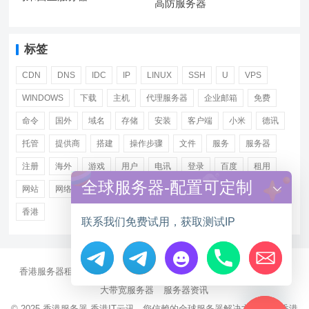
高防服务器
标签
CDN
DNS
IDC
IP
LINUX
SSH
U
VPS
WINDOWS
下载
主机
代理服务器
企业邮箱
免费
命令
国外
域名
存储
安装
客户端
小米
德讯
托管
提供商
搭建
操作步骤
文件
服务
服务器
注册
海外
游戏
用户
电讯
登录
百度
租用
全球服务器-配置可定制
网站
网络
腾讯
虚拟主机
证书
配置
阿里
香港
联系我们免费试用，获取测试IP
香港服务器租用
海外CN2服务器
站群多IP服务器
海外云服务器
Hide chaty
大带宽服务器
服务器资讯
© 2025
香港服务器
香港IT云讯 - 您信赖的全球服务器解决方案伙伴 香港