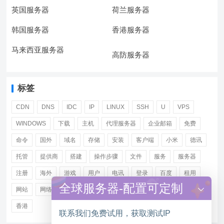
英国服务器
荷兰服务器
韩国服务器
香港服务器
马来西亚服务器
高防服务器
标签
CDN
DNS
IDC
IP
LINUX
SSH
U
VPS
WINDOWS
下载
主机
代理服务器
企业邮箱
免费
命令
国外
域名
存储
安装
客户端
小米
德讯
托管
提供商
搭建
操作步骤
文件
服务
服务器
注册
海外
游戏
用户
电讯
登录
百度
租用
全球服务器-配置可定制
网站
网络
腾讯
虚拟主机
证书
配置
阿里
香港
联系我们免费试用，获取测试IP