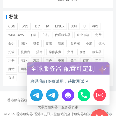
标签
CDN
DNS
IDC
IP
LINUX
SSH
U
VPS
WINDOWS
下载
主机
代理服务器
企业邮箱
免费
命令
国外
域名
存储
安装
客户端
小米
德讯
托管
提供商
搭建
操作步骤
文件
服务
服务器
注册
海外
游戏
用户
电讯
登录
百度
租用
全球服务器-配置可定制
网站
网络
腾讯
虚拟主机
证书
配置
阿里
香港
联系我们免费试用，获取测试IP
香港服务器租用
海外CN2服务器
站群多IP服务器
海外云服务器
Hide chaty
大带宽服务器
服务器资讯
© 2025
香港服务器
香港IT云讯 - 您信赖的全球服务器解决方案伙伴 香港