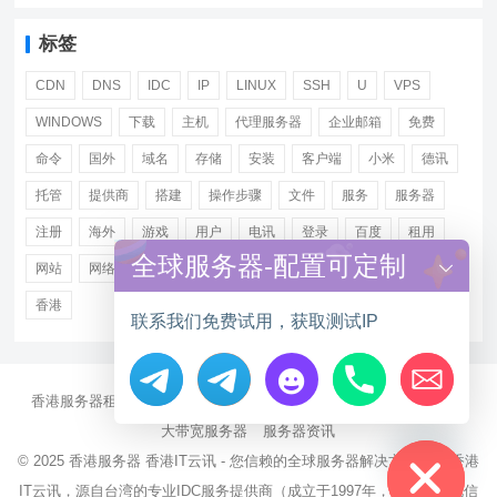
标签
CDN
DNS
IDC
IP
LINUX
SSH
U
VPS
WINDOWS
下载
主机
代理服务器
企业邮箱
免费
命令
国外
域名
存储
安装
客户端
小米
德讯
托管
提供商
搭建
操作步骤
文件
服务
服务器
注册
海外
游戏
用户
电讯
登录
百度
租用
全球服务器-配置可定制
网站
网络
腾讯
虚拟主机
证书
配置
阿里
香港
联系我们免费试用，获取测试IP
香港服务器租用
海外CN2服务器
站群多IP服务器
海外云服务器
Hide chaty
大带宽服务器
服务器资讯
© 2025
香港服务器
香港IT云讯 - 您信赖的全球服务器解决方案伙伴 香港
IT云讯，源自台湾的专业IDC服务提供商（成立于1997年，持有NCC电信