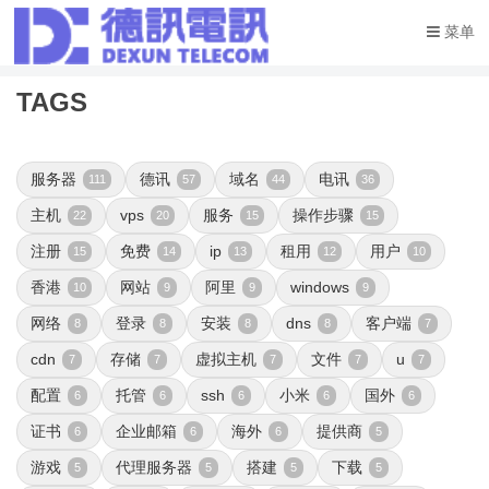
菜单
TAGS
服务器
德讯
域名
电讯
111
57
44
36
主机
vps
服务
操作步骤
22
20
15
15
注册
免费
ip
租用
用户
15
14
13
12
10
香港
网站
阿里
windows
10
9
9
9
网络
登录
安装
dns
客户端
8
8
8
8
7
cdn
存储
虚拟主机
文件
u
7
7
7
7
7
配置
托管
ssh
小米
国外
6
6
6
6
6
证书
企业邮箱
海外
提供商
6
6
6
5
游戏
代理服务器
搭建
下载
5
5
5
5