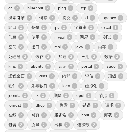
cn
bluehost
ping
tcp
2
2
2
2
搜索引擎
链接
提交
d
opencv
2
2
2
2
2
端口
备份
ipv
字符串
excel
2
2
2
2
2
信息
使用
mysql
网易
测试
2
2
2
2
2
空间
接口
msi
java
内存
2
2
2
2
2
处理器
缓存
加速
应用
数据
2
2
2
2
2
kms
ubuntu
认证
portal
sudo
2
2
2
2
2
远程桌面
dmz
内部
评估
顶级
2
2
2
2
2
软件
杀毒软件
kvm
虚拟化
2
2
2
2
joomla
tk
删除
epel
节点
2
2
2
2
2
tomcat
dhcp
搜索
错误
请求
2
2
2
2
2
在线
网页
服务端
host
卸载
2
2
2
2
2
包含
流量
出租
连接数
2
2
2
2