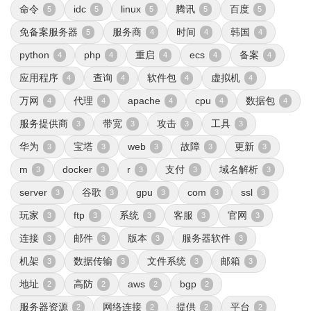
命令
idc
linux
腾讯
百度
5
5
5
5
5
免备案服务器
服务商
时间
韩国
5
4
4
4
python
php
重启
ecs
备案
4
4
4
4
4
应用程序
查询
软件包
虚拟机
4
4
4
4
万网
代理
apache
cpu
数据包
4
4
4
4
4
服务提供商
带宽
攻击
工具
3
3
3
3
华为
宝塔
web
故障
更新
3
3
3
3
3
m
docker
r
支付
域名解析
3
3
3
3
3
server
谷歌
gpu
com
ssl
3
3
3
3
3
玩家
ftp
系统
客服
官网
3
3
3
3
3
连接
邮件
版本
服务器软件
3
3
3
3
机架
数据传输
文件系统
邮箱
3
3
3
3
地址
高防
aws
bgp
2
2
2
2
服务器资源
网络连接
提供
平台
2
2
2
2