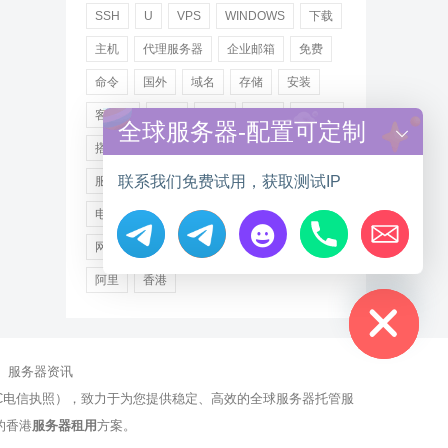
SSH
U
VPS
WINDOWS
下载
主机
代理服务器
企业邮箱
免费
命令
国外
域名
存储
安装
客户端
小米
德讯
托管
提供商
全球服务器-配置可定制
搭建
操作步骤
文件
服务
联系我们免费试用，获取测试IP
服务器
注册
海外
游戏
用户
电讯
登录
百度
租用
网站
网络
腾讯
虚拟主机
证书
配置
Hide chaty
阿里
香港
服务器资讯
有NCC电信执照），致力于为您提供稳定、高效的全球服务器托管服
的香港
服务器租用
方案。