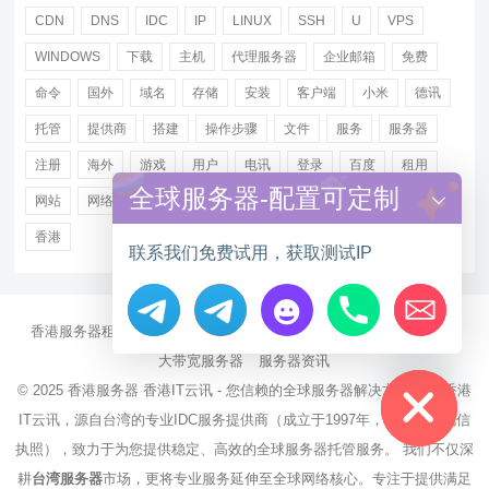
CDN
DNS
IDC
IP
LINUX
SSH
U
VPS
WINDOWS
下载
主机
代理服务器
企业邮箱
免费
命令
国外
域名
存储
安装
客户端
小米
德讯
托管
提供商
搭建
操作步骤
文件
服务
服务器
注册
海外
游戏
用户
电讯
登录
百度
租用
全球服务器-配置可定制
网站
网络
腾讯
虚拟主机
证书
配置
阿里
香港
联系我们免费试用，获取测试IP
香港服务器租用
海外CN2服务器
站群多IP服务器
海外云服务器
Hide chaty
大带宽服务器
服务器资讯
© 2025
香港服务器
香港IT云讯 - 您信赖的全球服务器解决方案伙伴 香港
IT云讯，源自台湾的专业IDC服务提供商（成立于1997年，持有NCC电信
执照），致力于为您提供稳定、高效的全球服务器托管服务。 我们不仅深
耕
台湾服务器
市场，更将专业服务延伸至全球网络核心。专注于提供满足