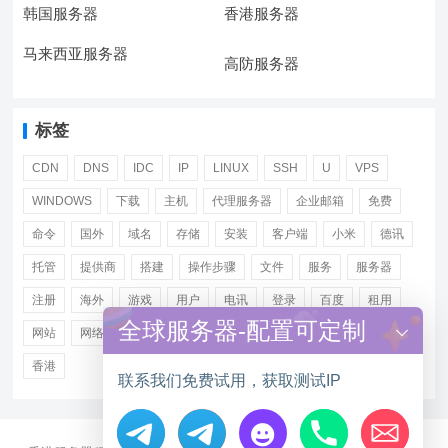
韩国服务器
香港服务器
马来西亚服务器
高防服务器
标签
CDN
DNS
IDC
IP
LINUX
SSH
U
VPS
WINDOWS
下载
主机
代理服务器
企业邮箱
免费
命令
国外
域名
存储
安装
客户端
小米
德讯
托管
提供商
搭建
操作步骤
文件
服务
服务器
注册
海外
游戏
用户
电讯
登录
百度
租用
全球服务器-配置可定制
网站
网络
腾讯
虚拟主机
证书
配置
阿里
香港
联系我们免费试用，获取测试IP