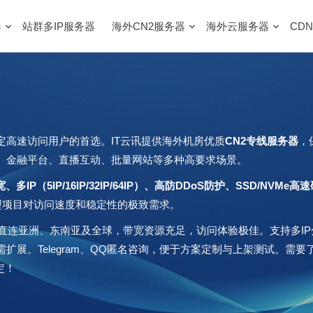
器
站群多IP服务器
海外CN2服务器
海外云服务器
CDN
定高速访问用户的首选。IT云讯提供海外机房优质
CN2专线服务器
，
速、金融平台、直播互动、批量网站等多种高要求场景。
带宽、多IP（5IP/16IP/32IP/64IP）、高防DDoS防护、SSD/NVMe高
到大型项目对访问速度和稳定性的极致需求。
络直连亚洲、东南亚及全球，带宽资源充足，访问体验极佳。支持多I
展。Telegram、QQ匿名咨询，便于方案定制与上架测试。需
定！