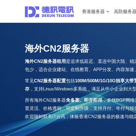
香港服务器
高防服务
海外CN2服务器
海外CN2服务器租用
是追求低延迟、直连中国大陆、稳
包少，适合企业建站、在线教育、APP分发、内容加
常见
CN2服务器配置
包括
100M/500M/1G/10G独享大
存
，支持Linux/Windows多系统，满足从中小企业
所有海外CN2服务器
免备案、即开即用
，多线BGP网
置灵活、价格透明、可定制升级，支持月付、年付与按需扩
欢迎随时联系IT云讯，体验香港CN2服务器的极速与稳