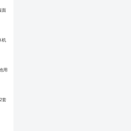
服面
体机
他用
2套