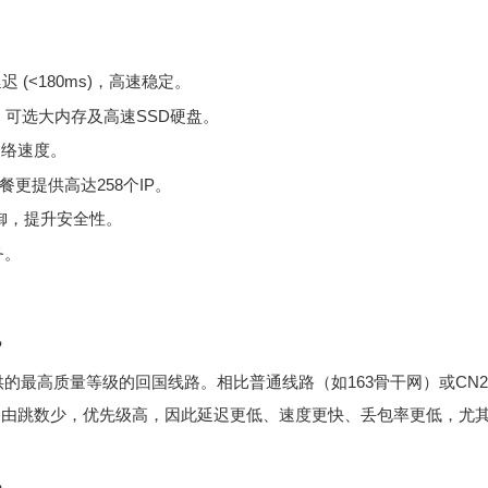
(<180ms)，高速稳定。
处理器，可选大内存及高速SSD硬盘。
网络速度。
更提供高达258个IP。
防御，提升安全性。
务。
？
s) 是中国电信提供的最高质量等级的回国线路。相比普通线路（如163骨干网）或CN2
，路由跳数少，优先级高，因此延迟更低、速度更快、丢包率更低，尤