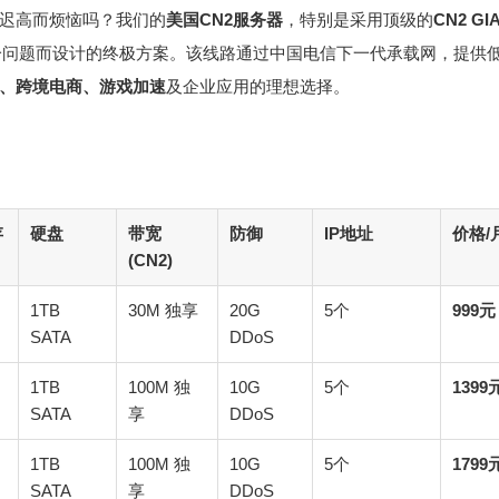
迟高而烦恼吗？我们的
美国CN2服务器
，特别是采用顶级的
CN2 GI
一问题而设计的终极方案。该线路通过中国电信下一代承载网，提供
、跨境电商、游戏加速
及企业应用的理想选择。
存
硬盘
带宽
防御
IP地址
价格/
(CN2)
G
1TB
30M 独享
20G
5个
999元
SATA
DDoS
G
1TB
100M 独
10G
5个
1399
SATA
享
DDoS
G
1TB
100M 独
10G
5个
1799
SATA
享
DDoS