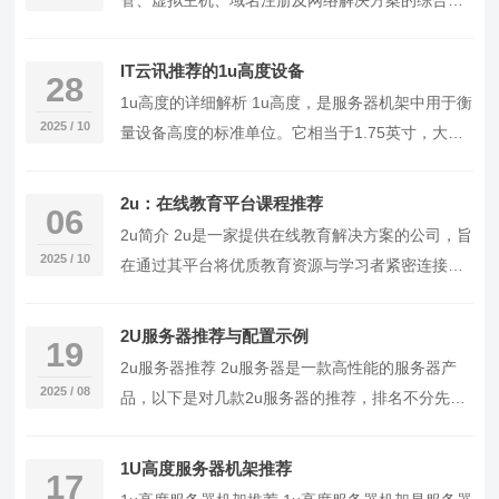
管、虚拟主机、域名注册及网络解决方案的综合性
互联网服务提供商。在众多4u合作伙伴中，I…
IT云讯推荐的1u高度设备
28
1u高度的详细解析 1u高度，是服务器机架中用于衡
2025 / 10
量设备高度的标准单位。它相当于1.75英寸，大约
为4.45厘米。在服务器机架中，1u高度是…
2u：在线教育平台课程推荐
06
2u简介 2u是一家提供在线教育解决方案的公司，旨
2025 / 10
在通过其平台将优质教育资源与学习者紧密连接。
2u平台提供多种课程，包括K-12教育、成人教…
2U服务器推荐与配置示例
19
2u服务器推荐 2u服务器是一款高性能的服务器产
2025 / 08
品，以下是对几款2u服务器的推荐，排名不分先
后： 1. 2u X8：搭载八核处理器，内存高达…
1U高度服务器机架推荐
17