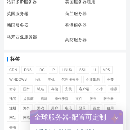
站群多IP服务器
美国服务器租用
英国服务器
荷兰服务器
韩国服务器
香港服务器
马来西亚服务器
高防服务器
标签
CDN
DNS
IDC
IP
LINUX
SSH
U
VPS
WINDOWS
下载
主机
代理服务器
企业邮箱
免费
命令
国外
域名
存储
安装
客户端
小米
德讯
托管
提供商
搭建
操作步骤
文件
服务
服务器
注册
海外
游戏
用户
电讯
登录
百度
租用
全球服务器-配置可定制
网站
网络
腾讯
虚拟主机
证书
配置
阿里
香港