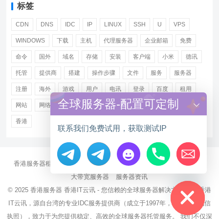
标签
CDN
DNS
IDC
IP
LINUX
SSH
U
VPS
WINDOWS
下载
主机
代理服务器
企业邮箱
免费
命令
国外
域名
存储
安装
客户端
小米
德讯
托管
提供商
搭建
操作步骤
文件
服务
服务器
注册
海外
游戏
用户
电讯
登录
百度
租用
全球服务器-配置可定制
网站
网络
腾讯
虚拟主机
证书
配置
阿里
香港
联系我们免费试用，获取测试IP
香港服务器租用
海外CN2服务器
站群多IP服务器
海外云服务器
Hide chaty
大带宽服务器
服务器资讯
© 2025
香港服务器
香港IT云讯 - 您信赖的全球服务器解决方案伙伴 香港
IT云讯，源自台湾的专业IDC服务提供商（成立于1997年，持有NCC电信
执照），致力于为您提供稳定、高效的全球服务器托管服务。 我们不仅深