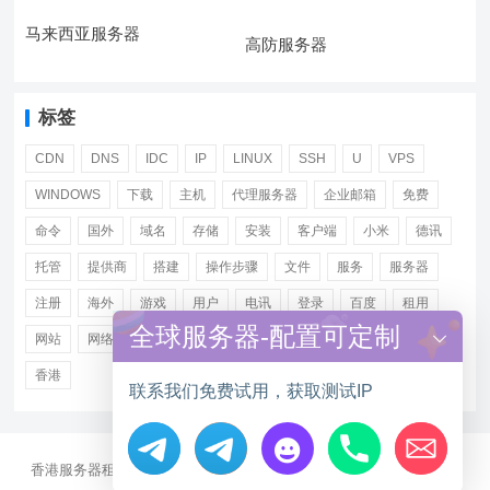
马来西亚服务器
高防服务器
标签
CDN
DNS
IDC
IP
LINUX
SSH
U
VPS
WINDOWS
下载
主机
代理服务器
企业邮箱
免费
命令
国外
域名
存储
安装
客户端
小米
德讯
托管
提供商
搭建
操作步骤
文件
服务
服务器
注册
海外
游戏
用户
电讯
登录
百度
租用
全球服务器-配置可定制
网站
网络
腾讯
虚拟主机
证书
配置
阿里
香港
联系我们免费试用，获取测试IP
香港服务器租用
海外CN2服务器
站群多IP服务器
海外云服务器
Hide chaty