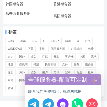
韩国服务器
香港服务器
马来西亚服务器
高防服务器
标签
CDN
DNS
IDC
IP
LINUX
SSH
U
VPS
WINDOWS
下载
主机
代理服务器
企业邮箱
免费
命令
国外
域名
存储
安装
客户端
小米
德讯
托管
提供商
搭建
操作步骤
文件
服务
服务器
注册
海外
游戏
用户
电讯
登录
百度
租用
全球服务器-配置可定制
网站
网络
腾讯
虚拟主机
证书
配置
阿里
香港
联系我们免费试用，获取测试IP