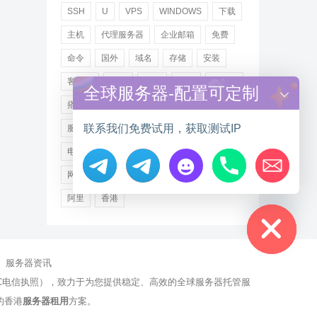
SSH
U
VPS
WINDOWS
下载
主机
代理服务器
企业邮箱
免费
命令
国外
域名
存储
安装
客户端
小米
德讯
托管
提供商
全球服务器-配置可定制
搭建
操作步骤
文件
服务
联系我们免费试用，获取测试IP
服务器
注册
海外
游戏
用户
电讯
登录
百度
租用
网站
网络
腾讯
虚拟主机
证书
配置
Hide chaty
阿里
香港
服务器资讯
有NCC电信执照），致力于为您提供稳定、高效的全球服务器托管服
的香港
服务器租用
方案。