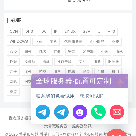
标签
CDN
DNS
IDC
IP
LINUX
SSH
U
VPS
WINDOWS
下载
主机
代理服务器
企业邮箱
免费
命令
国外
域名
存储
安装
客户端
小米
德讯
托管
提供商
搭建
操作步骤
文件
服务
服务器
注册
海外
游戏
用户
电讯
登录
百度
租用
全球服务器-配置可定制
网站
网络
腾讯
虚拟主机
证书
配置
阿里
香港
联系我们免费试用，获取测试IP
香港服务器租用
海外CN2服务器
站群多IP服务器
海外云服务器
Hide chaty
大带宽服务器
服务器资讯
© 2025
香港服务器
香港IT云讯 - 您信赖的全球服务器解决方案伙伴 香港