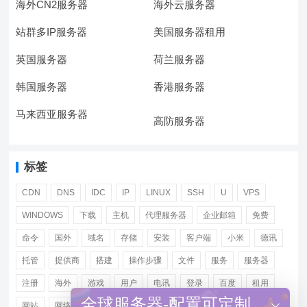
海外CN2服务器
海外云服务器
站群多IP服务器
美国服务器租用
英国服务器
荷兰服务器
韩国服务器
香港服务器
马来西亚服务器
高防服务器
标签
CDN
DNS
IDC
IP
LINUX
SSH
U
VPS
WINDOWS
下载
主机
代理服务器
企业邮箱
免费
命令
国外
域名
存储
安装
客户端
小米
德讯
托管
提供商
搭建
操作步骤
文件
服务
服务器
注册
海外
游戏
用户
电讯
登录
百度
租用
全球服务器-配置可定制
网站
网络
腾讯
虚拟主机
证书
配置
阿里