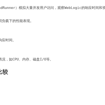
adRunner）模拟大量并发用户访问，观察WebLogic的响应时间和
不同负载下的性能表现。
均响应时间。
情况，如CPU、内存、磁盘I/O等。
比较