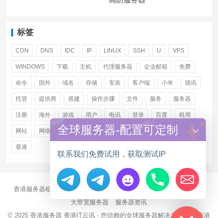
标签
CDN
DNS
IDC
IP
LINUX
SSH
U
VPS
WINDOWS
下载
主机
代理服务器
企业邮箱
免费
命令
国外
域名
存储
安装
客户端
小米
德讯
托管
提供商
搭建
操作步骤
文件
服务
服务器
注册
海外
游戏
用户
电讯
登录
百度
租用
全球服务器-配置可定制
网站
网络
腾讯
虚拟主机
证书
配置
阿里
香港
联系我们免费试用，获取测试IP
香港服务器租用
海外CN2服务器
站群多IP服务器
海外云服务器
Hide chaty
大带宽服务器
服务器资讯
© 2025
香港服务器
香港IT云讯 - 您信赖的全球服务器解决方案伙伴 香港