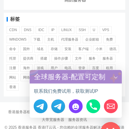
标签
CDN
DNS
IDC
IP
LINUX
SSH
U
VPS
WINDOWS
下载
主机
代理服务器
企业邮箱
免费
命令
国外
域名
存储
安装
客户端
小米
德讯
托管
提供商
搭建
操作步骤
文件
服务
服务器
注册
海外
游戏
用户
电讯
登录
百度
租用
全球服务器-配置可定制
网站
网络
腾讯
虚拟主机
证书
配置
阿里
香港
联系我们免费试用，获取测试IP
香港服务器租用
海外CN2服务器
站群多IP服务器
海外云服务器
Hide chaty
大带宽服务器
服务器资讯
© 2025
香港服务器
香港IT云讯 - 您信赖的全球服务器解决方案伙伴 香港