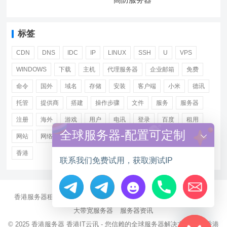
标签
CDN
DNS
IDC
IP
LINUX
SSH
U
VPS
WINDOWS
下载
主机
代理服务器
企业邮箱
免费
命令
国外
域名
存储
安装
客户端
小米
德讯
托管
提供商
搭建
操作步骤
文件
服务
服务器
注册
海外
游戏
用户
电讯
登录
百度
租用
全球服务器-配置可定制
网站
网络
腾讯
虚拟主机
证书
配置
阿里
香港
联系我们免费试用，获取测试IP
香港服务器租用
海外CN2服务器
站群多IP服务器
海外云服务器
Hide chaty
大带宽服务器
服务器资讯
© 2025
香港服务器
香港IT云讯 - 您信赖的全球服务器解决方案伙伴 香港