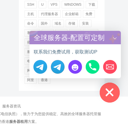
SSH
U
VPS
WINDOWS
下载
主机
代理服务器
企业邮箱
免费
命令
国外
域名
存储
安装
客户端
小米
德讯
托管
提供商
全球服务器-配置可定制
搭建
操作步骤
文件
服务
联系我们免费试用，获取测试IP
服务器
注册
海外
游戏
用户
电讯
登录
百度
租用
网站
网络
腾讯
虚拟主机
证书
配置
Hide chaty
阿里
香港
服务器资讯
有NCC电信执照），致力于为您提供稳定、高效的全球服务器托管服
的香港
服务器租用
方案。