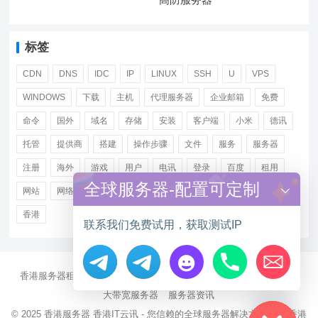
标签
CDN
DNS
IDC
IP
LINUX
SSH
U
VPS
WINDOWS
下载
主机
代理服务器
企业邮箱
免费
命令
国外
域名
存储
安装
客户端
小米
德讯
托管
提供商
搭建
操作步骤
文件
服务
服务器
注册
海外
游戏
用户
电讯
登录
百度
租用
全球服务器-配置可定制
网站
网络
腾讯
虚拟主机
证书
配置
阿里
香港
联系我们免费试用，获取测试IP
香港服务器租用
海外CN2服务器
站群多IP服务器
海外云服务器
Hide chaty
大带宽服务器
服务器资讯
© 2025
香港服务器
香港IT云讯 - 您信赖的全球服务器解决方案伙伴 香港