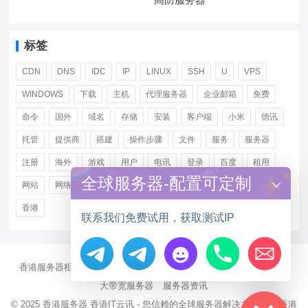
标签
CDN
DNS
IDC
IP
LINUX
SSH
U
VPS
WINDOWS
下载
主机
代理服务器
企业邮箱
免费
命令
国外
域名
存储
安装
客户端
小米
德讯
托管
提供商
搭建
操作步骤
文件
服务
服务器
注册
海外
游戏
用户
电讯
登录
百度
租用
全球服务器-配置可定制
网站
网络
腾讯
虚拟主机
证书
配置
阿里
香港
联系我们免费试用，获取测试IP
香港服务器租用
海外CN2服务器
站群多IP服务器
海外云服务器
Hide chaty
大带宽服务器
服务器资讯
© 2025
香港服务器
香港IT云讯 - 您信赖的全球服务器解决方案伙伴 香港