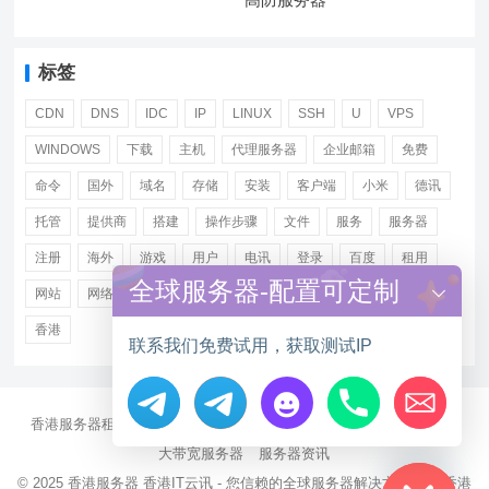
标签
CDN
DNS
IDC
IP
LINUX
SSH
U
VPS
WINDOWS
下载
主机
代理服务器
企业邮箱
免费
命令
国外
域名
存储
安装
客户端
小米
德讯
托管
提供商
搭建
操作步骤
文件
服务
服务器
注册
海外
游戏
用户
电讯
登录
百度
租用
全球服务器-配置可定制
网站
网络
腾讯
虚拟主机
证书
配置
阿里
香港
联系我们免费试用，获取测试IP
香港服务器租用
海外CN2服务器
站群多IP服务器
海外云服务器
Hide chaty
大带宽服务器
服务器资讯
© 2025
香港服务器
香港IT云讯 - 您信赖的全球服务器解决方案伙伴 香港