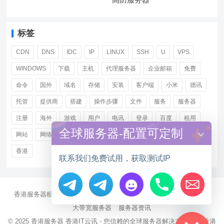
标签
CDN
DNS
IDC
IP
LINUX
SSH
U
VPS
WINDOWS
下载
主机
代理服务器
企业邮箱
免费
命令
国外
域名
存储
安装
客户端
小米
德讯
托管
提供商
搭建
操作步骤
文件
服务
服务器
注册
海外
游戏
用户
电讯
登录
百度
租用
全球服务器-配置可定制
网站
网络
腾讯
虚拟主机
证书
配置
阿里
香港
联系我们免费试用，获取测试IP
香港服务器租用
海外CN2服务器
站群多IP服务器
海外云服务器
Hide chaty
大带宽服务器
服务器资讯
© 2025
香港服务器
香港IT云讯 - 您信赖的全球服务器解决方案伙伴 香港