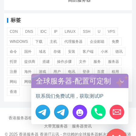
标签
CDN
DNS
IDC
IP
LINUX
SSH
U
VPS
WINDOWS
下载
主机
代理服务器
企业邮箱
免费
命令
国外
域名
存储
安装
客户端
小米
德讯
托管
提供商
搭建
操作步骤
文件
服务
服务器
注册
海外
游戏
用户
电讯
登录
百度
租用
全球服务器-配置可定制
网站
网络
腾讯
虚拟主机
证书
配置
阿里
香港
联系我们免费试用，获取测试IP
香港服务器租用
海外CN2服务器
站群多IP服务器
海外云服务器
Hide chaty
大带宽服务器
服务器资讯
© 2025
香港服务器
香港IT云讯 - 您信赖的全球服务器解决方案伙伴 香港