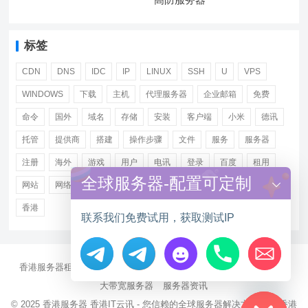
标签
CDN
DNS
IDC
IP
LINUX
SSH
U
VPS
WINDOWS
下载
主机
代理服务器
企业邮箱
免费
命令
国外
域名
存储
安装
客户端
小米
德讯
托管
提供商
搭建
操作步骤
文件
服务
服务器
注册
海外
游戏
用户
电讯
登录
百度
租用
全球服务器-配置可定制
网站
网络
腾讯
虚拟主机
证书
配置
阿里
香港
联系我们免费试用，获取测试IP
香港服务器租用
海外CN2服务器
站群多IP服务器
海外云服务器
Hide chaty
大带宽服务器
服务器资讯
© 2025
香港服务器
香港IT云讯 - 您信赖的全球服务器解决方案伙伴 香港