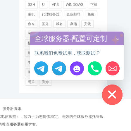
SSH
U
VPS
WINDOWS
下载
主机
代理服务器
企业邮箱
免费
命令
国外
域名
存储
安装
客户端
小米
德讯
托管
提供商
全球服务器-配置可定制
搭建
操作步骤
文件
服务
联系我们免费试用，获取测试IP
服务器
注册
海外
游戏
用户
电讯
登录
百度
租用
网站
网络
腾讯
虚拟主机
证书
配置
Hide chaty
阿里
香港
服务器资讯
有NCC电信执照），致力于为您提供稳定、高效的全球服务器托管服
的香港
服务器租用
方案。