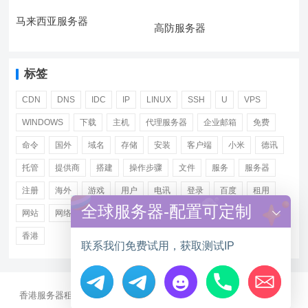
马来西亚服务器
高防服务器
标签
CDN
DNS
IDC
IP
LINUX
SSH
U
VPS
WINDOWS
下载
主机
代理服务器
企业邮箱
免费
命令
国外
域名
存储
安装
客户端
小米
德讯
托管
提供商
搭建
操作步骤
文件
服务
服务器
注册
海外
游戏
用户
电讯
登录
百度
租用
全球服务器-配置可定制
网站
网络
腾讯
虚拟主机
证书
配置
阿里
香港
联系我们免费试用，获取测试IP
香港服务器租用
海外CN2服务器
站群多IP服务器
海外云服务器
Hide chaty