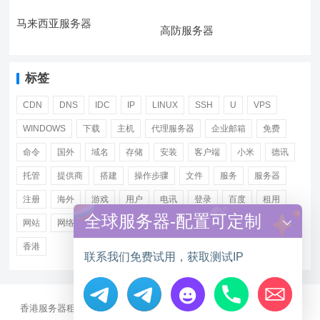
马来西亚服务器
高防服务器
标签
CDN
DNS
IDC
IP
LINUX
SSH
U
VPS
WINDOWS
下载
主机
代理服务器
企业邮箱
免费
命令
国外
域名
存储
安装
客户端
小米
德讯
托管
提供商
搭建
操作步骤
文件
服务
服务器
注册
海外
游戏
用户
电讯
登录
百度
租用
全球服务器-配置可定制
网站
网络
腾讯
虚拟主机
证书
配置
阿里
香港
联系我们免费试用，获取测试IP
香港服务器租用
海外CN2服务器
站群多IP服务器
海外云服务器