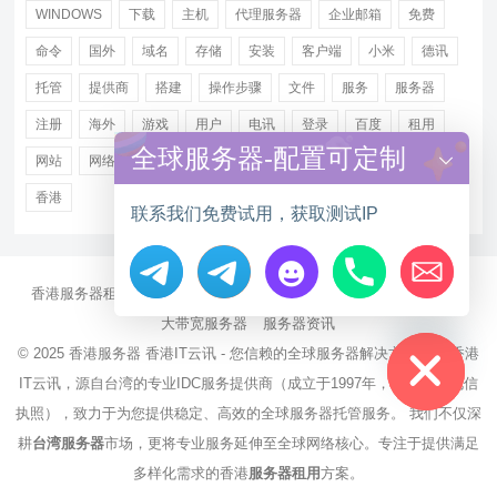
WINDOWS
下载
主机
代理服务器
企业邮箱
免费
命令
国外
域名
存储
安装
客户端
小米
德讯
托管
提供商
搭建
操作步骤
文件
服务
服务器
注册
海外
游戏
用户
电讯
登录
百度
租用
全球服务器-配置可定制
网站
网络
腾讯
虚拟主机
证书
配置
阿里
香港
联系我们免费试用，获取测试IP
香港服务器租用
海外CN2服务器
站群多IP服务器
海外云服务器
Hide chaty
大带宽服务器
服务器资讯
© 2025
香港服务器
香港IT云讯 - 您信赖的全球服务器解决方案伙伴 香港
IT云讯，源自台湾的专业IDC服务提供商（成立于1997年，持有NCC电信
执照），致力于为您提供稳定、高效的全球服务器托管服务。 我们不仅深
耕
台湾服务器
市场，更将专业服务延伸至全球网络核心。专注于提供满足
多样化需求的香港
服务器租用
方案。