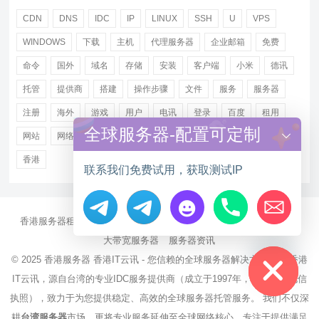
CDN
DNS
IDC
IP
LINUX
SSH
U
VPS
WINDOWS
下载
主机
代理服务器
企业邮箱
免费
命令
国外
域名
存储
安装
客户端
小米
德讯
托管
提供商
搭建
操作步骤
文件
服务
服务器
注册
海外
游戏
用户
电讯
登录
百度
租用
全球服务器-配置可定制
网站
网络
腾讯
虚拟主机
证书
配置
阿里
香港
联系我们免费试用，获取测试IP
香港服务器租用
海外CN2服务器
站群多IP服务器
海外云服务器
Hide chaty
大带宽服务器
服务器资讯
© 2025
香港服务器
香港IT云讯 - 您信赖的全球服务器解决方案伙伴 香港
IT云讯，源自台湾的专业IDC服务提供商（成立于1997年，持有NCC电信
执照），致力于为您提供稳定、高效的全球服务器托管服务。 我们不仅深
耕
台湾服务器
市场，更将专业服务延伸至全球网络核心。专注于提供满足