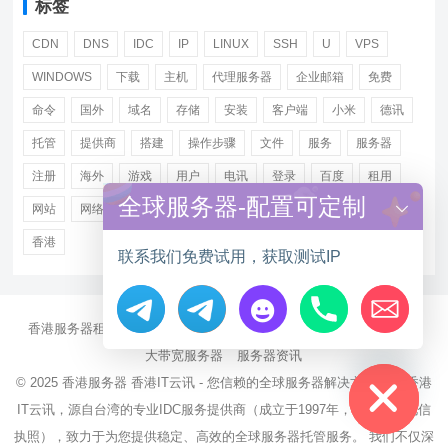
标签
CDN
DNS
IDC
IP
LINUX
SSH
U
VPS
WINDOWS
下载
主机
代理服务器
企业邮箱
免费
命令
国外
域名
存储
安装
客户端
小米
德讯
托管
提供商
搭建
操作步骤
文件
服务
服务器
注册
海外
游戏
用户
电讯
登录
百度
租用
全球服务器-配置可定制
网站
网络
腾讯
虚拟主机
证书
配置
阿里
香港
联系我们免费试用，获取测试IP
香港服务器租用
海外CN2服务器
站群多IP服务器
海外云服务器
Hide chaty
大带宽服务器
服务器资讯
© 2025
香港服务器
香港IT云讯 - 您信赖的全球服务器解决方案伙伴 香港
IT云讯，源自台湾的专业IDC服务提供商（成立于1997年，持有NCC电信
执照），致力于为您提供稳定、高效的全球服务器托管服务。 我们不仅深