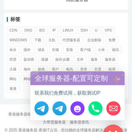
标签
CDN
DNS
IDC
IP
LINUX
SSH
U
VPS
WINDOWS
下载
主机
代理服务器
企业邮箱
免费
命令
国外
域名
存储
安装
客户端
小米
德讯
托管
提供商
搭建
操作步骤
文件
服务
服务器
注册
海外
游戏
用户
电讯
登录
百度
租用
全球服务器-配置可定制
网站
网络
腾讯
虚拟主机
证书
配置
阿里
香港
联系我们免费试用，获取测试IP
香港服务器租用
海外CN2服务器
站群多IP服务器
海外云服务器
Hide chaty
大带宽服务器
服务器资讯
© 2025
香港服务器
香港IT云讯 - 您信赖的全球服务器解决方案伙伴 香港