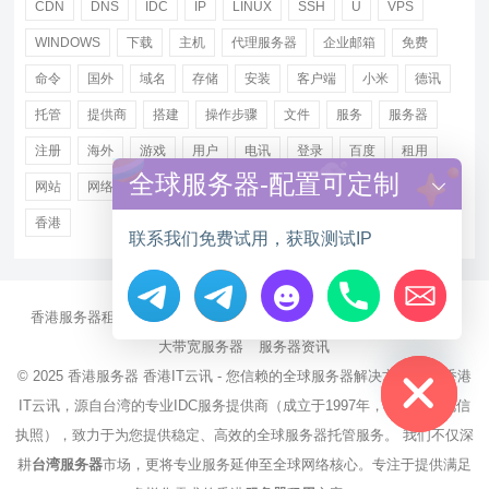
CDN
DNS
IDC
IP
LINUX
SSH
U
VPS
WINDOWS
下载
主机
代理服务器
企业邮箱
免费
命令
国外
域名
存储
安装
客户端
小米
德讯
托管
提供商
搭建
操作步骤
文件
服务
服务器
注册
海外
游戏
用户
电讯
登录
百度
租用
全球服务器-配置可定制
网站
网络
腾讯
虚拟主机
证书
配置
阿里
香港
联系我们免费试用，获取测试IP
香港服务器租用
海外CN2服务器
站群多IP服务器
海外云服务器
Hide chaty
大带宽服务器
服务器资讯
© 2025
香港服务器
香港IT云讯 - 您信赖的全球服务器解决方案伙伴 香港
IT云讯，源自台湾的专业IDC服务提供商（成立于1997年，持有NCC电信
执照），致力于为您提供稳定、高效的全球服务器托管服务。 我们不仅深
耕
台湾服务器
市场，更将专业服务延伸至全球网络核心。专注于提供满足