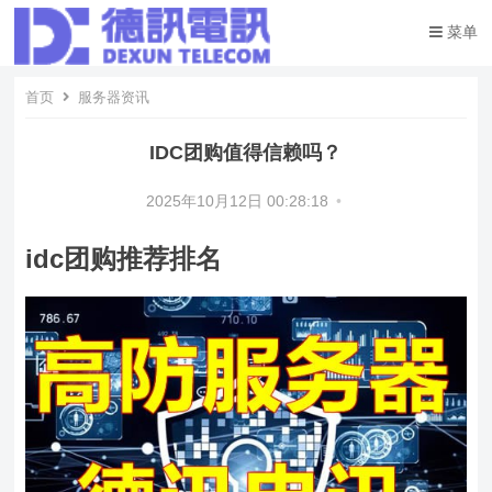
菜单
首页
服务器资讯
IDC团购值得信赖吗？
2025年10月12日 00:28:18
•
idc团购推荐排名