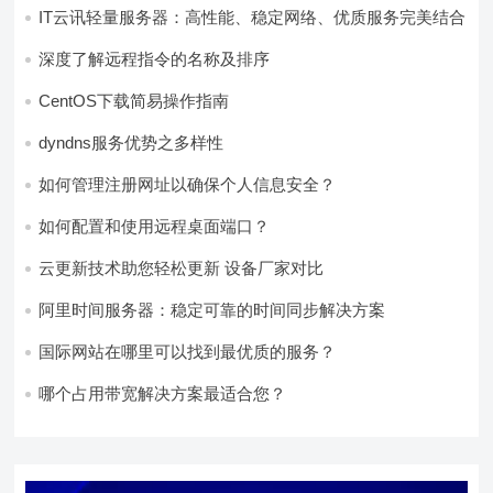
IT云讯轻量服务器：高性能、稳定网络、优质服务完美结合
深度了解远程指令的名称及排序
CentOS下载简易操作指南
dyndns服务优势之多样性
如何管理注册网址以确保个人信息安全？
如何配置和使用远程桌面端口？
云更新技术助您轻松更新 设备厂家对比
阿里时间服务器：稳定可靠的时间同步解决方案
国际网站在哪里可以找到最优质的服务？
哪个占用带宽解决方案最适合您？