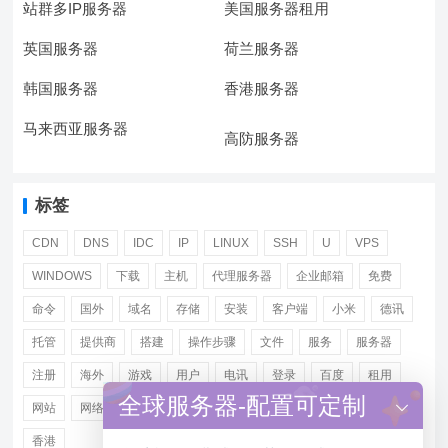
站群多IP服务器
美国服务器租用
英国服务器
荷兰服务器
韩国服务器
香港服务器
马来西亚服务器
高防服务器
标签
CDN
DNS
IDC
IP
LINUX
SSH
U
VPS
WINDOWS
下载
主机
代理服务器
企业邮箱
免费
命令
国外
域名
存储
安装
客户端
小米
德讯
托管
提供商
搭建
操作步骤
文件
服务
服务器
注册
海外
游戏
用户
电讯
登录
百度
租用
全球服务器-配置可定制
网站
网络
腾讯
虚拟主机
证书
配置
阿里
香港