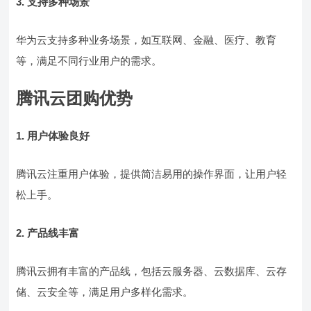
3. 支持多种场景
华为云支持多种业务场景，如互联网、金融、医疗、教育
等，满足不同行业用户的需求。
腾讯云团购优势
1. 用户体验良好
腾讯云注重用户体验，提供简洁易用的操作界面，让用户轻
松上手。
2. 产品线丰富
腾讯云拥有丰富的产品线，包括云服务器、云数据库、云存
储、云安全等，满足用户多样化需求。