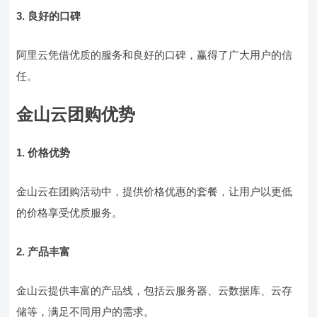
3. 良好的口碑
阿里云凭借优质的服务和良好的口碑，赢得了广大用户的信
任。
金山云团购优势
1. 价格优势
金山云在团购活动中，提供价格优惠的套餐，让用户以更低
的价格享受优质服务。
2. 产品丰富
金山云提供丰富的产品线，包括云服务器、云数据库、云存
储等，满足不同用户的需求。