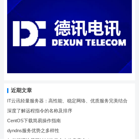
近期文章
IT云讯轻量服务器：高性能、稳定网络、优质服务完美结合
深度了解远程指令的名称及排序
CentOS下载简易操作指南
dyndns服务优势之多样性