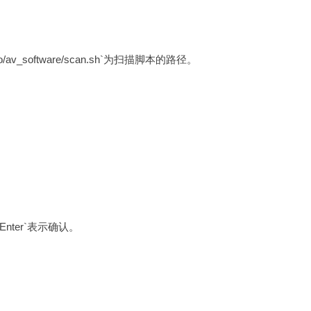
av_software/scan.sh`为扫描脚本的路径。
Enter`表示确认。