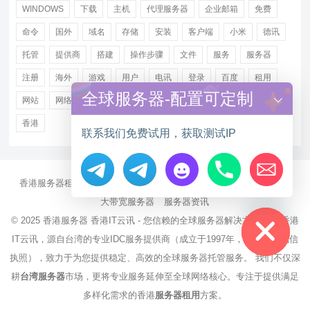
WINDOWS
下载
主机
代理服务器
企业邮箱
免费
命令
国外
域名
存储
安装
客户端
小米
德讯
托管
提供商
搭建
操作步骤
文件
服务
服务器
注册
海外
游戏
用户
电讯
登录
百度
租用
全球服务器-配置可定制
网站
网络
腾讯
虚拟主机
证书
配置
阿里
香港
联系我们免费试用，获取测试IP
香港服务器租用
海外CN2服务器
站群多IP服务器
海外云服务器
Hide chaty
大带宽服务器
服务器资讯
© 2025
香港服务器
香港IT云讯 - 您信赖的全球服务器解决方案伙伴 香港
IT云讯，源自台湾的专业IDC服务提供商（成立于1997年，持有NCC电信
执照），致力于为您提供稳定、高效的全球服务器托管服务。 我们不仅深
耕
台湾服务器
市场，更将专业服务延伸至全球网络核心。专注于提供满足
多样化需求的香港
服务器租用
方案。