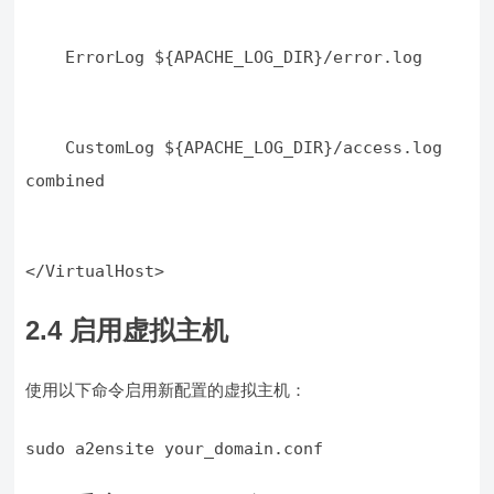
    ErrorLog ${APACHE_LOG_DIR}/error.log
    CustomLog ${APACHE_LOG_DIR}/access.log 
combined
</VirtualHost>
2.4 启用虚拟主机
使用以下命令启用新配置的虚拟主机：
sudo a2ensite your_domain.conf