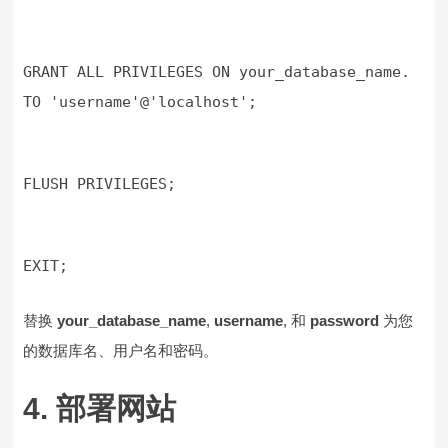
GRANT ALL PRIVILEGES ON your_database_name. 
TO 'username'@'localhost';
FLUSH PRIVILEGES;
EXIT;
替换
your_database_name
,
username
, 和
password
为您
的数据库名、用户名和密码。
4. 部署网站