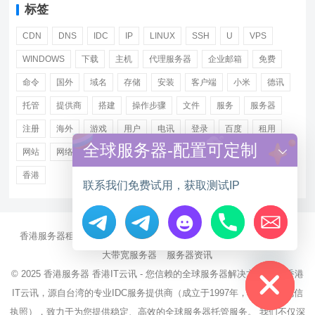
标签
CDN
DNS
IDC
IP
LINUX
SSH
U
VPS
WINDOWS
下载
主机
代理服务器
企业邮箱
免费
命令
国外
域名
存储
安装
客户端
小米
德讯
托管
提供商
搭建
操作步骤
文件
服务
服务器
注册
海外
游戏
用户
电讯
登录
百度
租用
全球服务器-配置可定制
网站
网络
腾讯
虚拟主机
证书
配置
阿里
香港
联系我们免费试用，获取测试IP
香港服务器租用
海外CN2服务器
站群多IP服务器
海外云服务器
Hide chaty
大带宽服务器
服务器资讯
© 2025
香港服务器
香港IT云讯 - 您信赖的全球服务器解决方案伙伴 香港
IT云讯，源自台湾的专业IDC服务提供商（成立于1997年，持有NCC电信
执照），致力于为您提供稳定、高效的全球服务器托管服务。 我们不仅深