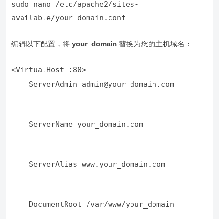
sudo nano /etc/apache2/sites-
available/your_domain.conf
编辑以下配置，将
your_domain
替换为您的主机域名：
    ServerAdmin admin@your_domain.com
    ServerName your_domain.com
    ServerAlias www.your_domain.com
    DocumentRoot /var/www/your_domain