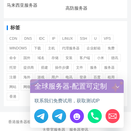
马来西亚服务器
高防服务器
标签
CDN
DNS
IDC
IP
LINUX
SSH
U
VPS
WINDOWS
下载
主机
代理服务器
企业邮箱
免费
命令
国外
域名
存储
安装
客户端
小米
德讯
托管
提供商
搭建
操作步骤
文件
服务
服务器
注册
海外
游戏
用户
电讯
登录
百度
租用
全球服务器-配置可定制
网站
网络
腾讯
虚拟主机
证书
配置
阿里
香港
联系我们免费试用，获取测试IP
香港服务器租用
海外CN2服务器
站群多IP服务器
海外云服务器
Hide chaty
大带宽服务器
服务器资讯