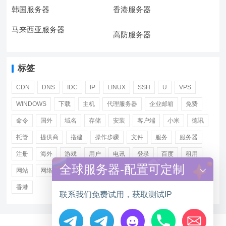
韩国服务器
香港服务器
马来西亚服务器
高防服务器
标签
CDN
DNS
IDC
IP
LINUX
SSH
U
VPS
WINDOWS
下载
主机
代理服务器
企业邮箱
免费
命令
国外
域名
存储
安装
客户端
小米
德讯
托管
提供商
搭建
操作步骤
文件
服务
服务器
注册
海外
游戏
用户
电讯
登录
百度
租用
全球服务器-配置可定制
网站
网络
腾讯
虚拟主机
证书
配置
阿里
香港
联系我们免费试用，获取测试IP