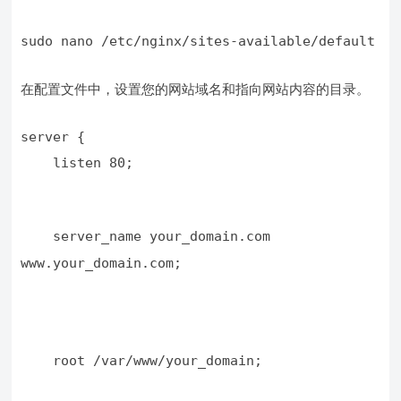
sudo nano /etc/nginx/sites-available/default
在配置文件中，设置您的网站域名和指向网站内容的目录。
    listen 80;
    server_name your_domain.com 
www.your_domain.com;
    root /var/www/your_domain;