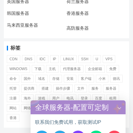
英国服务器
荷兰服务器
韩国服务器
香港服务器
马来西亚服务器
高防服务器
标签
CDN
DNS
IDC
IP
LINUX
SSH
U
VPS
WINDOWS
下载
主机
代理服务器
企业邮箱
免费
命令
国外
域名
存储
安装
客户端
小米
德讯
托管
提供商
搭建
操作步骤
文件
服务
服务器
注册
海外
游戏
用户
电讯
登录
百度
租用
全球服务器-配置可定制
网站
网络
腾讯
虚拟主机
证书
配置
阿里
香港
联系我们免费试用，获取测试IP