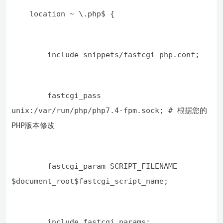
    location ~ \.php$ {
        include snippets/fastcgi-php.conf;
        fastcgi_pass 
unix:/var/run/php/php7.4-fpm.sock; # 根据您的
PHP版本修改
        fastcgi_param SCRIPT_FILENAME 
$document_root$fastcgi_script_name;
        include fastcgi_params;