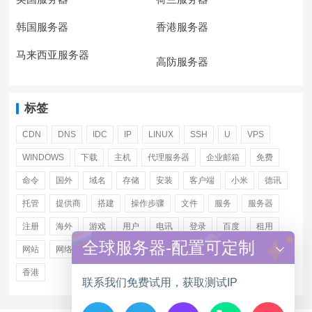
韩国服务器
香港服务器
马来西亚服务器
高防服务器
标签
CDN
DNS
IDC
IP
LINUX
SSH
U
VPS
WINDOWS
下载
主机
代理服务器
企业邮箱
免费
命令
国外
域名
存储
安装
客户端
小米
德讯
托管
提供商
搭建
操作步骤
文件
服务
服务器
注册
海外
游戏
用户
电讯
登录
百度
租用
全球服务器-配置可定制
网站
网络
腾讯
虚拟主机
证书
配置
阿里
香港
联系我们免费试用，获取测试IP