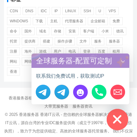
CDN
DNS
IDC
IP
LINUX
SSH
U
VPS
WINDOWS
下载
主机
代理服务器
企业邮箱
免费
命令
国外
域名
存储
安装
客户端
小米
德讯
托管
提供商
搭建
操作步骤
文件
服务
服务器
注册
海外
游戏
用户
电讯
登录
百度
租用
全球服务器-配置可定制
网站
网络
腾讯
虚拟主机
证书
配置
阿里
香港
联系我们免费试用，获取测试IP
香港服务器租用
海外CN2服务器
站群多IP服务器
海外云服务器
Hide chaty
大带宽服务器
服务器资讯
© 2025
香港服务器
香港IT云讯 - 您信赖的全球服务器解决方案伙伴 香港
IT云讯，源自台湾的专业IDC服务提供商（成立于1997年，持有NCC电信
执照），致力于为您提供稳定、高效的全球服务器托管服务。 我们不仅深