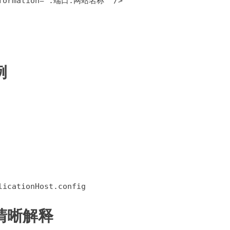
ngInformation=":端口:网站名称" />
例
licationHost.config
清晰解释