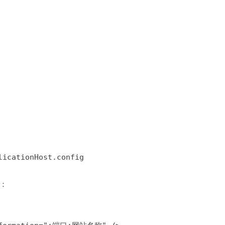
。
licationHost.config
：