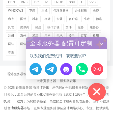
CDN
DNS
IDC
IP
LINUX
SSH
U
VPS
WINDOWS
下载
主机
代理服务器
企业邮箱
免费
命令
国外
域名
存储
安装
客户端
小米
德讯
托管
提供商
搭建
操作步骤
文件
服务
服务器
注册
海外
游戏
用户
电讯
登录
百度
租用
全球服务器-配置可定制
网站
网络
腾讯
虚拟主机
证书
配置
阿里
香港
联系我们免费试用，获取测试IP
香港服务器租用
海外CN2服务器
站群多IP服务器
海外云服务器
Hide chaty
大带宽服务器
服务器资讯
© 2025
香港服务器
香港IT云讯 - 您信赖的全球服务器解决方案伙伴 香港
IT云讯，源自台湾的专业IDC服务提供商（成立于1997年，持有NCC电信
执照），致力于为您提供稳定、高效的全球服务器托管服务。 我们不仅深
耕
台湾服务器
市场，更将专业服务延伸至全球网络核心。专注于提供满足