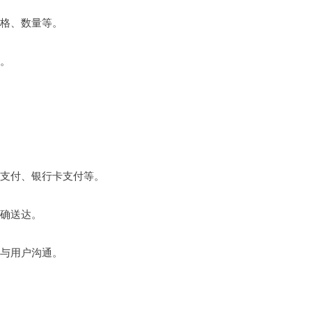
规格、数量等。
定。
信支付、银行卡支付等。
准确送达。
家与用户沟通。