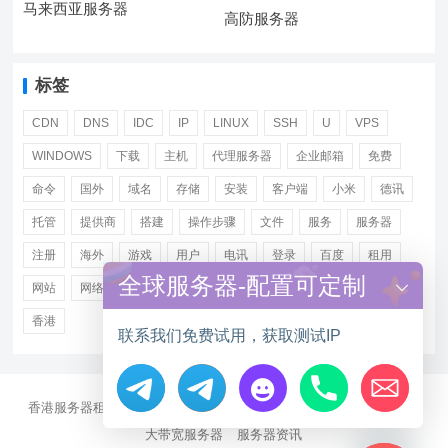
马来西亚服务器
高防服务器
标签
CDN
DNS
IDC
IP
LINUX
SSH
U
VPS
WINDOWS
下载
主机
代理服务器
企业邮箱
免费
命令
国外
域名
存储
安装
客户端
小米
德讯
托管
提供商
搭建
操作步骤
文件
服务
服务器
注册
海外
游戏
用户
电讯
登录
百度
租用
全球服务器-配置可定制
网站
网络
腾讯
虚拟主机
证书
配置
阿里
香港
联系我们免费试用，获取测试IP
香港服务器租用
海外CN2服务器
站群多IP服务器
海外云服务器
Hide chaty
大带宽服务器
服务器资讯